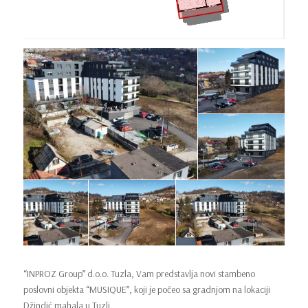
“INPROZ Group” d.o.o. Tuzla, Vam predstavlja novi stambeno
poslovni objekta “MUSIQUE”, koji je počeo sa gradnjom na lokaciji
Džindić mahala u Tuzli.