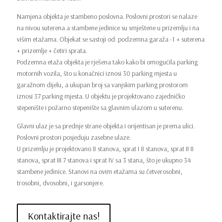
Namjena objekta je stambeno poslovna. Poslovni prostori se nalaze
na nivou suterena a stambene jedinice su smještene u prizemlju i na
višim etažama. Objekat se sastoji od: podzemna garaža -1 + suterena
+ prizemlje + četiri sprata.
Podzemna etaža objekta je rješena tako kako bi omogućila parking
motornih vozila, što u konačnici iznosi 30 parking mjesta u
garažnom dijelu, a ukupan broj sa vanjskim parking prostorom
iznosi 37 parking mjesta. U objektu je projektovano zajedničko
stepenište i požarno stepenište sa glavnim ulazom u suterenu.
Glavni ulaz je sa prednje strane objekta i orijentisan je prema ulici.
Poslovni prostori posjeduju zasebne ulaze.
U prizemlju je projektovano 8 stanova, sprat I 8 stanova, sprat II 8
stanova, sprat III 7 stanova i sprat IV sa 3 stana, što je ukupno 34
stambene jedinice. Stanovi na ovim etažama su četverosobni,
trosobni, dvosobni, i garsonjere.
Kontaktirajte nas!