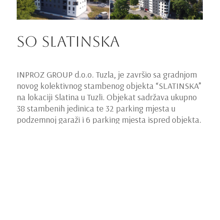
SO Slatinska
INPROZ GROUP d.o.o. Tuzla, je završio sa gradnjom
novog kolektivnog stambenog objekta “SLATINSKA”
na lokaciji Slatina u Tuzli. Objekat sadržava ukupno
38 stambenih jedinica te 32 parking mjesta u
podzemnoj garaži i 6 parking mjesta ispred objekta.
Prema zahtjevu investitora projektovane su
stambene jedinice sljedećih kategorija: garsonjera,
jednosoban, jednoiposoban, dvosoban, trosoban i
četverosoban stan. Tlocrtno rješenje etaže spada
pod “koridorski” tip objekata čime je ostvaren veliki
broj stambenih jedinica po jednoj etaži.
Spratnost objekta je -1 (podrum) + suteren +