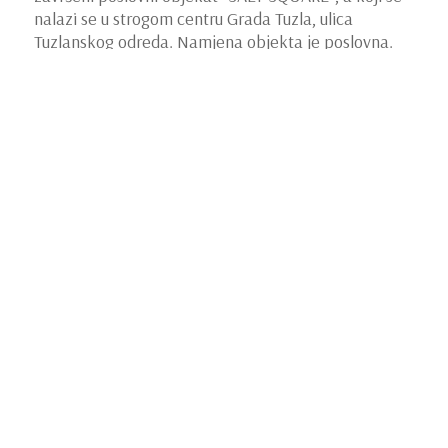
nalazi se u strogom centru Grada Tuzla, ulica
Tuzlanskog odreda. Namjena objekta je poslovna.
Objekat je spratnosti P+4, promjenjivih gabarita.
Dimenzije najvećeg gabarita objekta su 22,30 x
16,40m. Objekat sa jugozapadne strane zatvara
saobraćajnica, ulica Tuzlanskog odreda, preko koje
se obavlja pristup objektu.
Sa sjeverozapadne strane uz objekat formiran je
javni parking prostor, te objekat sa sjeveroistočne
strane omeđuje gradski park, koji ujedno doprinosi
kvalitetu boravka.
Na objekat se sa jugoistočne strane nadovezuje
poslovni objekat manjih gabarita, a koji ujedno
nastavlja urbani niz. Obzirom na nemogućnost
formiranja dodatnog pristupa, glavni ulaz rješen je
preko ulice Tuzlanskog odreda. Prizemlje objekta
sadrži poslovni prostor, stubište, vjetrobran,
podstanicu, trijem, hodnik, wc m, wc ž i stepenišni